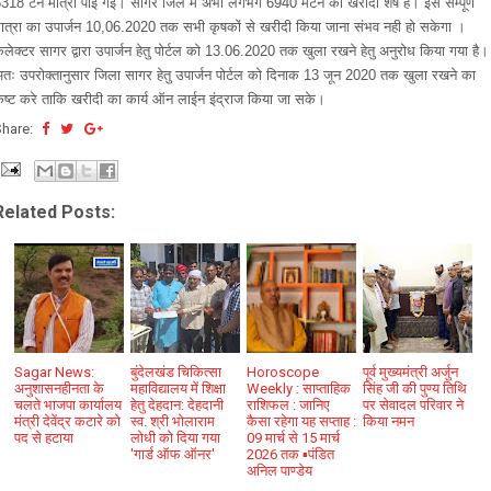
318 टन मात्रा पाई गई। सागर जिले में अभी लगभग 6940 मेंटन की खरीदी शेष है। इस सम्पूर्ण
ात्रा का उपार्जन 10,06.2020 तक सभी कृषकों से खरीदी किया जाना संभव नही हो सकेगा ।
लेक्टर सागर द्वारा उपार्जन हेतु पोर्टल को 13.06.2020 तक खुला रखने हेतु अनुरोध किया गया है।
तः उपरोक्तानुसार जिला सागर हेतु उपार्जन पोर्टल को दिनाक 13 जून 2020 तक खुला रखने का
ष्ट करे ताकि खरीदी का कार्य ऑन लाईन इंद्राज किया जा सके।
Share:
Related Posts:
Sagar News:
बुंदेलखंड चिकित्सा
Horoscope
पूर्व मुख्यमंत्री अर्जुन
अनुशासनहीनता के
महाविद्यालय में शिक्षा
Weekly : साप्ताहिक
सिंह जी की पुण्य तिथि
चलते भाजपा कार्यालय
हेतु देहदान: देहदानी
राशिफल : जानिए
पर सेवादल परिवार ने
मंत्री देवेंद्र कटारे को
स्व. श्री भोलाराम
कैसा रहेगा यह सप्ताह :
किया नमन
पद से हटाया
लोधी को दिया गया
09 मार्च से 15 मार्च
'गार्ड ऑफ ऑनर'
2026 तक ▪️पंडित
अनिल पाण्डेय