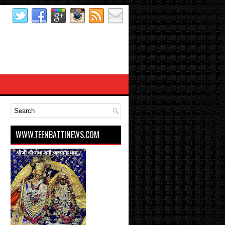
WWW.TEENBATTINEWS.COM