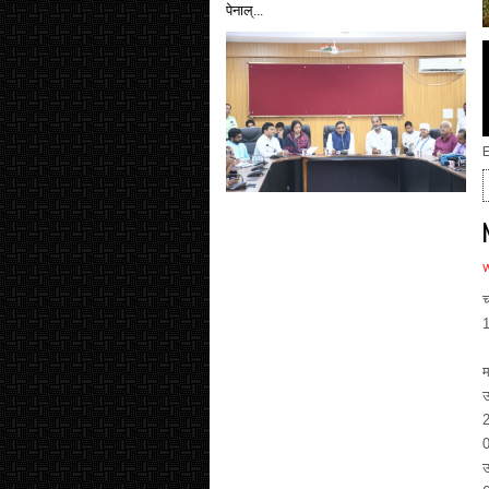
पेनाल्...
E
च
1
स
म
उ
2
0
उ