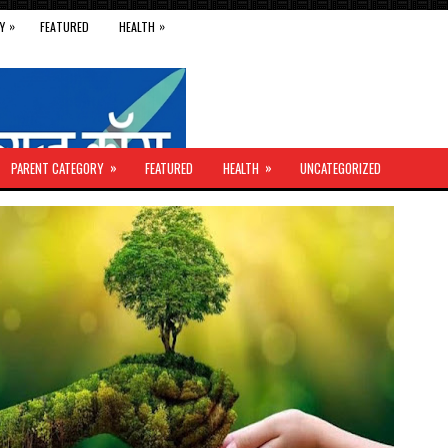
»
»
Y
FEATURED
HEALTH
»
»
PARENT CATEGORY
FEATURED
HEALTH
UNCATEGORIZED