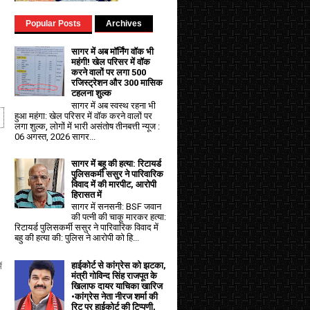
Popular Posts
Archives
सागर में अब मॉर्निंग वॉक भी
महंगी! खेल परिसर में वॉक
करने वालों पर लगा ₹500
रजिस्ट्रेशन और ₹300 मासिक
टहलना शुल्क
सागर में अब स्वस्थ रहना भी
हुआ महंगा: खेल परिसर में वॉक करने वालों पर
लगा शुल्क, लोगों में भारी असंतोष तीनबत्ती न्यूज :
06 अगस्त, 2026 सागर...
सागर में बहू की हत्या: रिटायर्ड
पुलिसकर्मी ससुर ने पारिवारिक
विवाद में की मारपीट, आरोपी
हिरासत में
सागर में सनसनी: BSF जवान
की पत्नी की चाकू मारकर हत्या:
रिटायर्ड पुलिसकर्मी ससुर ने पारिवारिक विवाद में
बहु की हत्या की: पुलिस ने आरोपी को हि...
हाईकोर्ट से कांग्रेस को झटका,
ं
मंत्री गोविन्द सिंह राजपूत के
खिलाफ दायर याचिका खारिज
•कांग्रेस नेता नीरज शर्मा की
रिट पर हाईकोर्ट की टिप्पणी,