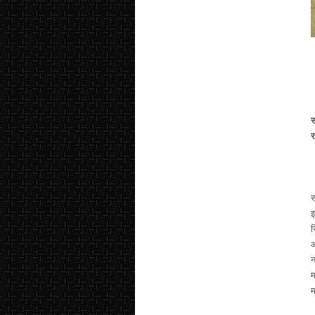
स
र
स
इ
र
आ
न
म
म