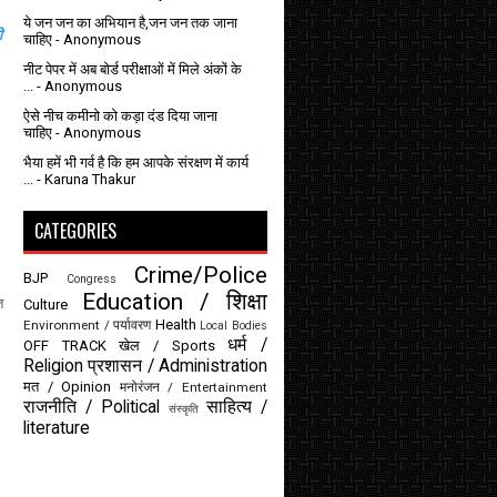
ये जन जन का अभियान है,जन जन तक जाना
ी
चाहिए
- Anonymous
नीट पेपर में अब बोर्ड परीक्षाओं में मिले अंकों के
...
- Anonymous
ऐसे नीच कमीनो को कड़ा दंड दिया जाना
चाहिए
- Anonymous
भैया हमें भी गर्व है कि हम आपके संरक्षण में कार्य
...
- Karuna Thakur
CATEGORIES
Crime/Police
BJP
Congress
Education / शिक्षा
त
Culture
Health
Environment / पर्यावरण
Local Bodies
धर्म /
OFF TRACK
खेल / Sports
Religion
प्रशासन / Administration
मत / Opinion
मनोरंजन / Entertainment
राजनीति / Political
साहित्य /
संस्कृति
literature