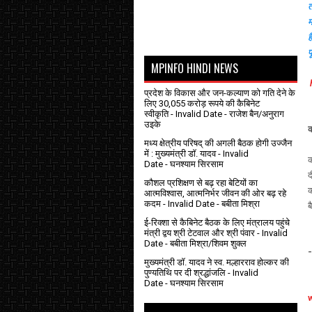
त
म
ह
प
MPINFO HINDI NEWS
प्रदेश के विकास और जन-कल्याण को गति देने के
लिए 30,055 करोड़ रूपये की कैबिनेट
स्वीकृति
- Invalid Date
- राजेश बैन/अनुराग
उइके
क
मध्य क्षेत्रीय परिषद् की अगली बैठक होगी उज्जैन
में : मुख्यमंत्री डॉ. यादव
- Invalid
क
Date
- घनश्याम सिरसाम
द
कौशल प्रशिक्षण से बढ़ रहा बेटियों का
क
आत्मविश्वास, आत्मनिर्भर जीवन की ओर बढ़ रहे
कदम
- Invalid Date
- बबीता मिश्रा
ब
ई-रिक्शा से कैबिनेट बैठक के लिए मंत्रालय पहुंचे
मंत्री द्वय श्री टेटवाल और श्री पंवार
- Invalid
Date
- बबीता मिश्रा/शिवम शुक्ल
मुख्यमंत्री डॉ. यादव ने स्व. मल्हारराव होल्कर की
पुण्यतिथि पर दी श्रद्धांजलि
- Invalid
Date
- घनश्याम सिरसाम