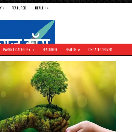
»
»
Y
FEATURED
HEALTH
»
»
PARENT CATEGORY
FEATURED
HEALTH
UNCATEGORIZED