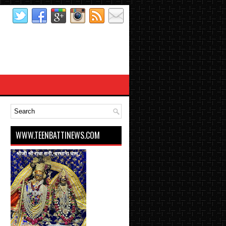
WWW.TEENBATTINEWS.COM