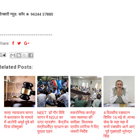
ीनबत्ती न्यूज़. कॉम ★ 94244 37885
----------------------------
Share:
Related Posts:
सत्र न्यायालय सागर
NEET: डॉ गौर विवि
मकरोनिया-कर्रापुर
4 दिवसीय रक्तदान
ने बलात्कार के मामले
सागर में NSUI का
जल व्यवस्था की
शिविर 16 मई से ,मानव
में आरोपी अपूर्व दुबे को
उग्र प्रदर्शन : केंद्रीय
समीक्षा: विधायक
सेवा के महा यज्ञ में
दिया दोषमुक्त
मंत्रीधर्मेंद्र प्रधान का
प्रदीप लारिया ने दिए
सभी रक्तवीर आगे आएं
पुतला दहन
जरूरी निर्देश
: पूर्व गृहमंत्री भूपेन्द्र
सिंह