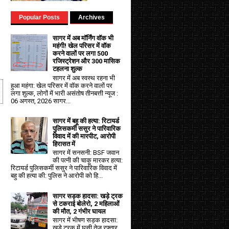
Popular Posts
Archives
सागर में अब मॉर्निंग वॉक भी
महंगी! खेल परिसर में वॉक
करने वालों पर लगा ₹500
रजिस्ट्रेशन और ₹300 मासिक
टहलना शुल्क
सागर में अब स्वस्थ रहना भी
हुआ महंगा: खेल परिसर में वॉक करने वालों पर
लगा शुल्क, लोगों में भारी असंतोष तीनबत्ती न्यूज :
06 अगस्त, 2026 सागर...
सागर में बहू की हत्या: रिटायर्ड
पुलिसकर्मी ससुर ने पारिवारिक
विवाद में की मारपीट, आरोपी
हिरासत में
सागर में सनसनी: BSF जवान
की पत्नी की चाकू मारकर हत्या:
रिटायर्ड पुलिसकर्मी ससुर ने पारिवारिक विवाद में
बहु की हत्या की: पुलिस ने आरोपी को हि...
सागर सड़क हादसा: खड़े ट्रक
से टकराई बोलेरो, 2 महिलाओं
की मौत, 2 गंभीर घायल
सागर में भीषण सड़क हादसा:
खड़े ट्रक में घुसी तेज रफ्तार