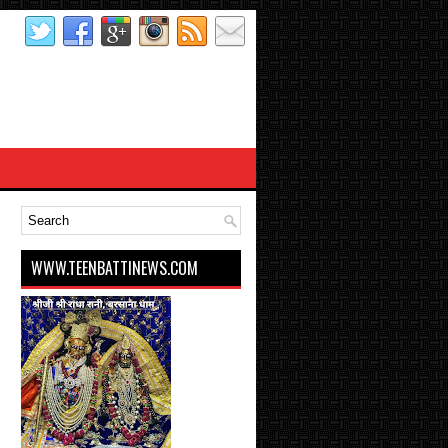
WWW.TEENBATTINEWS.COM