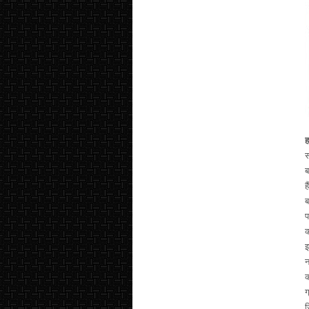
ह
स
ब
ह
ब
प
क
इ
न
क
ग
ज