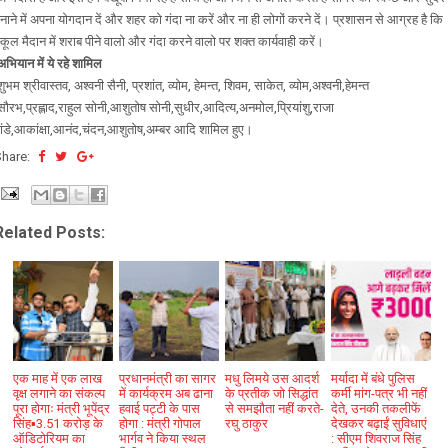
नाने में अपना योगदान दें और शहर को गंदा ना करें और ना ही लोगों करने दें। प्रशासन से आग्रह है कि
्कूल मैदान में शराब पीने वालो और गंदा करने वालो पर शक्त कार्यवाही करें।
भियान में ये रहे शामिल
ुभम श्रीवास्तव, अश्वनी सैनी, प्रशांत, व्योम, हेमन्त, शिवम, साकेत, व्योम,अश्वनी,हेमन्त
सौरभ,प्रह्लाद,राहुल सोनी,आशुतोष सोनी,सुधीर,आदित्य,अनमोल,प्रियांशु,राजा
ांडे,आकांक्षा,आनंद,चंदन,आशुतोष,अम्बर आदि शामिल हुए।
Share:
Related Posts:
एक माह में एक लाख
प्रधानमंत्री का सागर
मधु लिमये उस आदर्श
मर्यादा में बंधे पुलिस
वृक्ष लगाने का संकल्प
में कार्यक्रम अब ढाना
के प्रतीक जो सिद्धांत
कर्मी मांग-पत्र भी नहीं
पूरा होगाः मंत्री भूपेंद्र
हवाई पट्टी के पास
से समझौता नहीं करते-
देते, उनकी तकलीफें
सिंह▪️3.51 करोड़ के
होगा : मंत्री गोपाल
रघु ठाकुर
देखकर बढ़ाईं सुविधाएं
ऑडिटोरियम का
भार्गव ने किया स्थल
: सीएम शिवराज सिंह