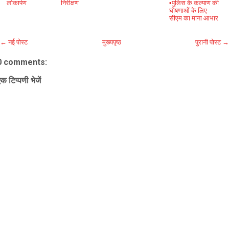
लोकार्पण
निरीक्षण
▪️पुलिस के कल्याण की
घोषणाओं के लिए
सीएम का माना आभार
← नई पोस्ट
मुख्यपृष्ठ
पुरानी पोस्ट →
0 comments:
क टिप्पणी भेजें