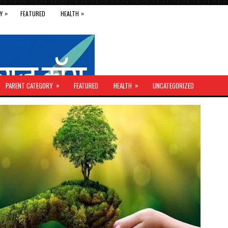
»
»
Y
FEATURED
HEALTH
»
»
PARENT CATEGORY
FEATURED
HEALTH
UNCATEGORIZED