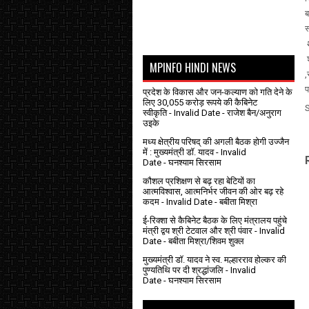
ब
स
अ
श
MPINFO HINDI NEWS
,
प
प्रदेश के विकास और जन-कल्याण को गति देने के
लिए 30,055 करोड़ रूपये की कैबिनेट
स्वीकृति
- Invalid Date
- राजेश बैन/अनुराग
उइके
मध्य क्षेत्रीय परिषद् की अगली बैठक होगी उज्जैन
में : मुख्यमंत्री डॉ. यादव
- Invalid
Date
- घनश्याम सिरसाम
कौशल प्रशिक्षण से बढ़ रहा बेटियों का
आत्मविश्वास, आत्मनिर्भर जीवन की ओर बढ़ रहे
कदम
- Invalid Date
- बबीता मिश्रा
ई-रिक्शा से कैबिनेट बैठक के लिए मंत्रालय पहुंचे
मंत्री द्वय श्री टेटवाल और श्री पंवार
- Invalid
Date
- बबीता मिश्रा/शिवम शुक्ल
मुख्यमंत्री डॉ. यादव ने स्व. मल्हारराव होल्कर की
पुण्यतिथि पर दी श्रद्धांजलि
- Invalid
Date
- घनश्याम सिरसाम