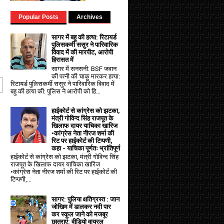
Popular Posts
Archives
सागर में बहू की हत्या: रिटायर्ड
पुलिसकर्मी ससुर ने पारिवारिक
विवाद में की मारपीट, आरोपी
हिरासत में
सागर में सनसनी: BSF जवान
की पत्नी की चाकू मारकर हत्या:
रिटायर्ड पुलिसकर्मी ससुर ने पारिवारिक विवाद में
बहु की हत्या की: पुलिस ने आरोपी को हि...
हाईकोर्ट से कांग्रेस को झटका,
मंत्री गोविन्द सिंह राजपूत के
खिलाफ दायर याचिका खारिज
•कांग्रेस नेता नीरज शर्मा की
रिट पर हाईकोर्ट की टिप्पणी,
कहा - याचिका पूर्णतः भ्रांतिपूर्ण
हाईकोर्ट से कांग्रेस को झटका, मंत्री गोविन्द सिंह
राजपूत के खिलाफ दायर याचिका खारिज
•कांग्रेस नेता नीरज शर्मा की रिट पर हाईकोर्ट की
टिप्पणी,...
सागर: पुलिया क्षतिग्रस्त : जान
जोखिम में डालकर नदी पार
कर स्कूल जाने को मजबूर
छात्राएं: वीडियो वायरल