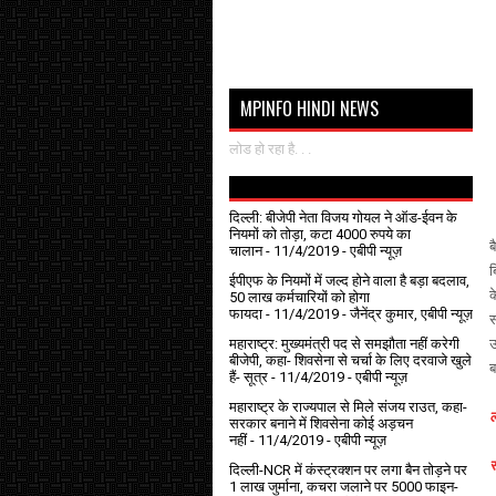
MPINFO HINDI NEWS
लोड हो रहा है. . .
दिल्ली: बीजेपी नेता विजय गोयल ने ऑड-ईवन के
नियमों को तोड़ा, कटा 4000 रुपये का
ब
चालान
- 11/4/2019
- एबीपी न्यूज़
ब
ईपीएफ के नियमों में जल्द होने वाला है बड़ा बदलाव,
क
50 लाख कर्मचारियों को होगा
फायदा
- 11/4/2019
- जैनेंद्र कुमार, एबीपी न्यूज़
स
महाराष्ट्र: मुख्यमंत्री पद से समझौता नहीं करेगी
उ
बीजेपी, कहा- शिवसेना से चर्चा के लिए दरवाजे खुले
ब
हैं- सूत्र
- 11/4/2019
- एबीपी न्यूज़
महाराष्ट्र के राज्यपाल से मिले संजय राउत, कहा-
ल
सरकार बनाने में शिवसेना कोई अड़चन
नहीं
- 11/4/2019
- एबीपी न्यूज़
स
दिल्ली-NCR में कंस्ट्रक्शन पर लगा बैन तोड़ने पर
1 लाख जुर्माना, कचरा जलाने पर ₹5000 फाइन-