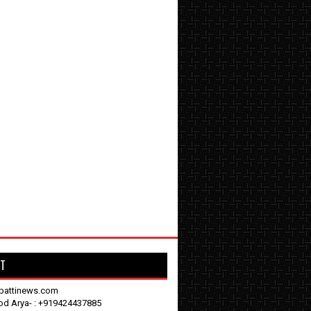
T
battinews.com
nod Arya- : +919424437885