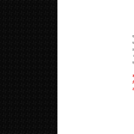
स
च
औ
र
स
श
क
ल