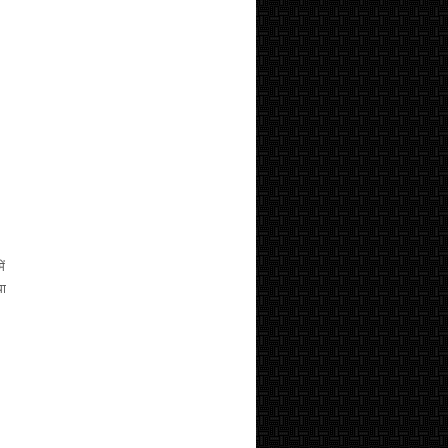
ें
धा