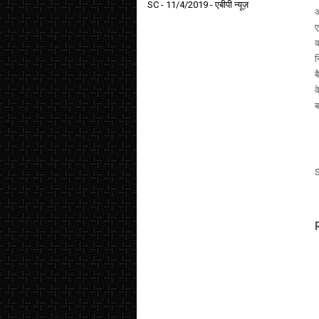
SC
- 11/4/2019
- एबीपी न्यूज़
अ
ए
क
न
ब
क
ब