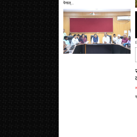
पेनाल्...
E
स