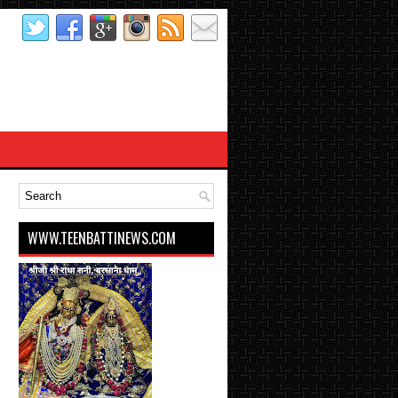
WWW.TEENBATTINEWS.COM