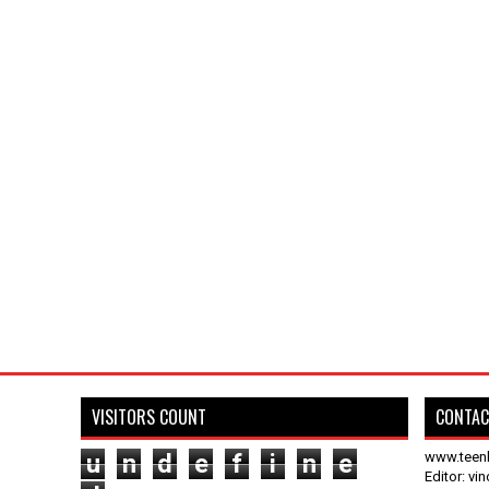
VISITORS COUNT
CONTAC
u
n
d
e
f
i
n
e
www.teen
Editor: vi