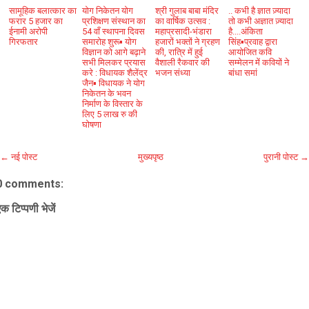
सामूहिक बलात्कार का
योग निकेतन योग
श्री गुलाब बाबा मंदिर
.. कभी है ज्ञात ज़्यादा
फरार 5 हजार का
प्रशिक्षण संस्थान का
का वार्षिक उत्सव :
तो कभी अज्ञात ज़्यादा
ईनामी अरोपी
54 वाँ स्थापना दिवस
महाप्रसादी-भंडारा
है....अंकिता
गिरफतार
समारोह शुरू▪️ योग
हजारों भक्तों ने ग्रहण
सिंह▪️प्रवाह द्वारा
विज्ञान को आगे बढ़ाने
की, रात्रि में हुई
आयोजित कवि
सभी मिलकर प्रयास
वैशाली रैकवार की
सम्मेलन में कवियों ने
करे : विधायक शैलेंद्र
भजन संध्या
बांधा समां
जैन▪️ विधायक ने योग
निकेतन के भवन
निर्माण के विस्तार के
लिए 5 लाख रु की
घोषणा
← नई पोस्ट
मुख्यपृष्ठ
पुरानी पोस्ट →
0 comments:
क टिप्पणी भेजें