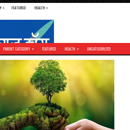
»
»
Y
FEATURED
HEALTH
»
»
PARENT CATEGORY
FEATURED
HEALTH
UNCATEGORIZED