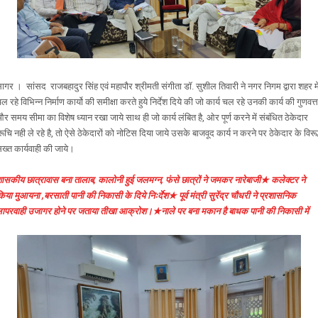
ागर । सांसद राजबहादुर सिंह एवं महापौर श्रीमती संगीता डॉ. सुशील तिवारी ने नगर निगम द्वारा शहर मे
ल रहे विभिन्न निर्माण कार्यो की समीक्षा करते हुये निर्देश दिये की जो कार्य चल रहे उनकी कार्य की गुणवत्त
र समय सीमा का विशेष ध्यान रखा जाये साथ ही जो कार्य लंबित है, ओर पूर्ण करने में संबंधित ठेकेदार
ूचि नही ले रहे है, तो ऐसे ठेकेदारों को नोटिस दिया जाये उसके बाजवूद कार्य न करने पर ठेकेदार के विरूद
ख्त कार्यवाही की जाये।
ासकीय छात्रावास बना तालाब, कालोनी हुई जलमग्न, फंसे छात्रों ने जमकर नारेबाजी★ कलेक्टर ने
िया मुआयना ,बरसाती पानी की निकासी के दिये निःर्देश★ पूर्व मंत्री सुरेंद्र चौधरी ने प्रशासनिक
ापरवाही उजागर होने पर जताया तीखा आक्रोश।★नाले पर बना मकान है बाधक पानी की निकासी में