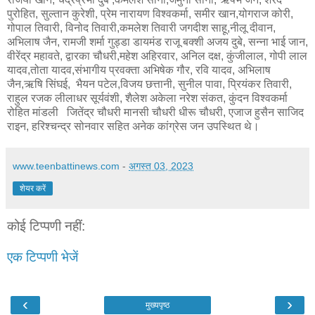
पुरोहित, सुल्तान कुरेशी, प्रेम नारायण विश्वकर्मा, समीर खान,योगराज कोरी,
गोपाल तिवारी, विनोद तिवारी,कमलेश तिवारी जगदीश साहू,नीलू दीवान,
अभिलाष जैन, रामजी शर्मा गुड्डा डायमंड राजू बक्शी अजय दुबे, सन्ना भाई जान,
वीरेंद्र महावते, द्वारका चौधरी,महेश अहिरवार, अनिल दक्ष, कुंजीलाल, गोपी लाल
यादव,तोता यादव,संभागीय प्रवक्ता अभिषेक गौर, रवि यादव, अभिलाष
जैन,ऋषि सिंघई, भैयन पटेल,विजय छत्तानी, सुनील पावा, प्रियंकर तिवारी,
राहुल रजक लीलाधर सूर्यवंशी, शैलेश अकेला नरेश संकत, कुंदन विश्वकर्मा
रोहित मांडली जितेंद्र चौधरी मानसी चौधरी धीरू चौधरी, एजाज हुसैन साजिद
राइन, हरिश्चन्द्र सोनवार सहित अनेक कांग्रेस जन उपस्थित थे।
www.teenbattinews.com
-
अगस्त 03, 2023
शेयर करें
कोई टिप्पणी नहीं:
एक टिप्पणी भेजें
‹
›
मुख्यपृष्ठ