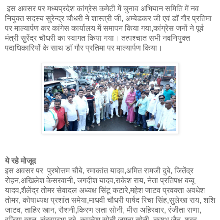
इस अवसर पर मध्यप्रदेश कांग्रेस कमेटी में चुनाव अभियान समिति में नव
नियुक्त सदस्य सुरेन्द्र चौधरी ने शास्त्री जी, अम्बेडकर जी एवं डॉ गौर प्रतिमा
पर माल्यार्पण कर कांगेस कार्यालय में समापन किया गया,कांग्रेस जनों ने पूर्व
मंत्री सुरेंद्र चौधरी का स्वागत किया गया। तत्पश्चात सभी नवनियुक्त
पदाधिकारियों के साथ डॉ गौर प्रतिमा पर माल्यार्पण किया।
ये रहे मोजूद
इस अवसर पर पुरषोत्तम चौबे, रमाकांत यादव,अमित रामजी दुबे, जितेंद्र
रोहन,अखिलेश केसरवानी, जगदीश यादव,राकेश राय, नेता प्रतिपक्ष बब्बू
यादव,शैलेंद्र तोमर सेवादल अध्यक्ष सिंटू कटारे,महेश जाटव प्रवक्ता अवधेश
तोमर, कोषाध्यक्ष प्रशांत समेया,माधवी चौधरी पार्षद रिचा सिंह,सुलेखा राय, शशि
जाटव, ताहिर खान, रौशनी,किरण लता सोनी, मीरा अहिरवार, रंजीता राणा,
रजिया खान, चंद्रप्रभा दुबे ,कमलेश सोनी,जमुना सोनी, ऋषभ जैन, शरद