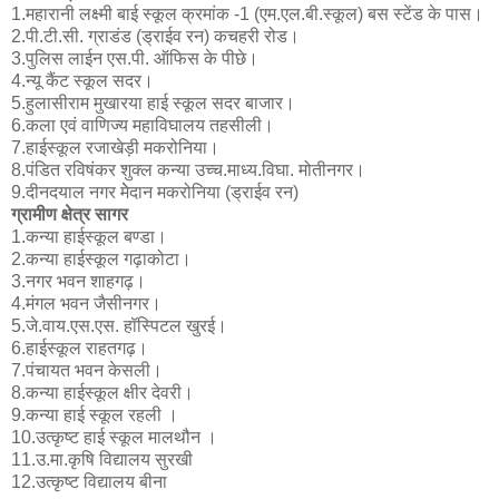
1.महारानी लक्ष्मी बाई स्कूल क्रमांक -1 (एम.एल.बी.स्कूल) बस स्टेंड के पास।
2.पी.टी.सी. ग्राडंड (ड्राईव रन) कचहरी रोड।
3.पुलिस लाईन एस.पी. ऑफिस के पीछे।
4.न्यू कैंट स्कूल सदर।
5.हुलासीराम मुखारया हाई स्कूल सदर बाजार।
6.कला एवं वाणिज्य महाविघालय तहसीली।
7.हाईस्कूल रजाखेड़ी मकरोनिया।
8.पंडित रविषंकर शुक्ल कन्या उच्च.माध्य.विघा. मोतीनगर।
9.दीनदयाल नगर मेेदान मकरोनिया (ड्राईव रन)
ग्रामीण क्षेत्र सागर
1.कन्या हाईस्कूल बण्डा।
2.कन्या हाईस्कूल गढ़ाकोटा।
3.नगर भवन शाहगढ़।
4.मंगल भवन जैसीनगर।
5.जे.वाय.एस.एस. हॉस्पिटल खुरई।
6.हाईस्कूल राहतगढ़।
7.पंचायत भवन केसली।
8.कन्या हाईस्कूल क्षीर देवरी।
9.कन्या हाई स्कूल रहली ।
10.उत्कृष्ट हाई स्कूल मालथौन ।
11.उ.मा.कृषि विद्यालय सुरखी
12.उत्कृष्ट विद्यालय बीना