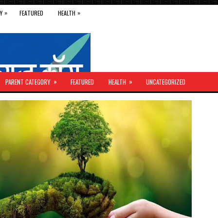
»
»
Y
FEATURED
HEALTH
»
»
PARENT CATEGORY
FEATURED
HEALTH
UNCATEGORIZED