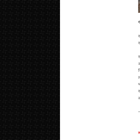
ग
स
स
स
अ
ज
ल
भ
स
औ