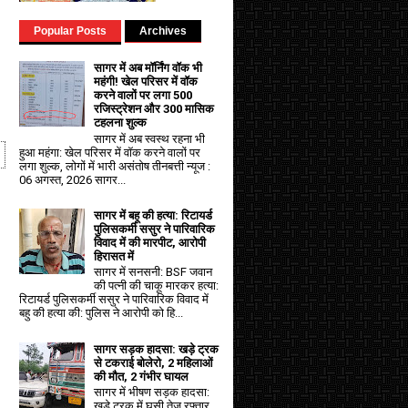
Popular Posts
Archives
सागर में अब मॉर्निंग वॉक भी
महंगी! खेल परिसर में वॉक
करने वालों पर लगा ₹500
रजिस्ट्रेशन और ₹300 मासिक
टहलना शुल्क
सागर में अब स्वस्थ रहना भी
हुआ महंगा: खेल परिसर में वॉक करने वालों पर
लगा शुल्क, लोगों में भारी असंतोष तीनबत्ती न्यूज :
06 अगस्त, 2026 सागर...
सागर में बहू की हत्या: रिटायर्ड
पुलिसकर्मी ससुर ने पारिवारिक
विवाद में की मारपीट, आरोपी
हिरासत में
सागर में सनसनी: BSF जवान
की पत्नी की चाकू मारकर हत्या:
रिटायर्ड पुलिसकर्मी ससुर ने पारिवारिक विवाद में
बहु की हत्या की: पुलिस ने आरोपी को हि...
सागर सड़क हादसा: खड़े ट्रक
से टकराई बोलेरो, 2 महिलाओं
की मौत, 2 गंभीर घायल
सागर में भीषण सड़क हादसा:
खड़े ट्रक में घुसी तेज रफ्तार