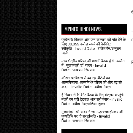
त
MPINFO HINDI NEWS
-
प्रदेश के विकास और जन-कल्याण को गति देने के
लिए 30,055 करोड़ रूपये की कैबिनेट
स्वीकृति
- Invalid Date
- राजेश बैन/अनुराग
उइके
मध्य क्षेत्रीय परिषद् की अगली बैठक होगी उज्जैन
में : मुख्यमंत्री डॉ. यादव
- Invalid
Date
- घनश्याम सिरसाम
कौशल प्रशिक्षण से बढ़ रहा बेटियों का
आत्मविश्वास, आत्मनिर्भर जीवन की ओर बढ़ रहे
कदम
- Invalid Date
- बबीता मिश्रा
ई-रिक्शा से कैबिनेट बैठक के लिए मंत्रालय पहुंचे
मंत्री द्वय श्री टेटवाल और श्री पंवार
- Invalid
Date
- बबीता मिश्रा/शिवम शुक्ल
मुख्यमंत्री डॉ. यादव ने स्व. मल्हारराव होल्कर की
पुण्यतिथि पर दी श्रद्धांजलि
- Invalid
Date
- घनश्याम सिरसाम