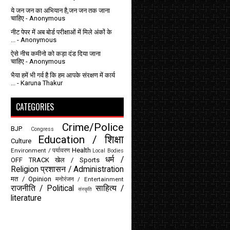
ये जन जन का अभियान है,जन जन तक जाना
चाहिए
- Anonymous
नीट पेपर में अब बोर्ड परीक्षाओं में मिले अंकों के
...
- Anonymous
ऐसे नीच कमीनो को कड़ा दंड दिया जाना
चाहिए
- Anonymous
भैया हमें भी गर्व है कि हम आपके संरक्षण में कार्य
...
- Karuna Thakur
CATEGORIES
Crime/Police
BJP
Congress
Education / शिक्षा
Culture
Health
Environment / पर्यावरण
Local Bodies
धर्म /
OFF TRACK
खेल / Sports
Religion
प्रशासन / Administration
मत / Opinion
मनोरंजन / Entertainment
राजनीति / Political
साहित्य /
संस्कृति
literature