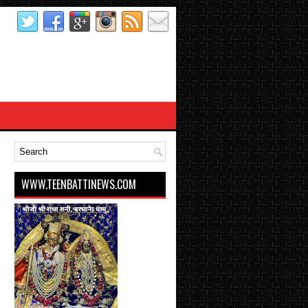
WWW.TEENBATTINEWS.COM