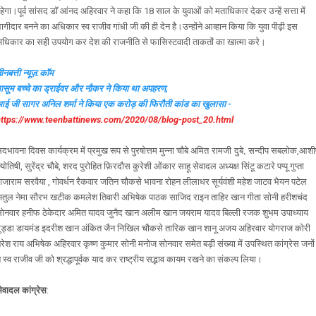
हेगा।पूर्व सांसद डॉ आंनद अहिरवार ने कहा कि 18 साल के युवाओं को मताधिकार देकर उन्हें सत्ता में
ागीदार बनने का अधिकार स्व राजीव गांधी जी की ही देन है।उन्होंने आव्हान किया कि युवा पीढ़ी इस
धिकार का सही उपयोग कर देश की राजनीति से फासिस्टवादी ताकतों का खात्मा करे।
ीनबत्ती न्यूज़.कॉम
ासूम बच्चे का ड्राईवर और नौकर ने किया था अपहरण,
ई जी सागर अनिल शर्मा ने किया एक करोड़ की फिरौती कांड का खुलासा -
https://www.teenbattinews.com/2020/08/blog-post_20.html
दभावना दिवस कार्यक्रम में प्रमुख रूप से पुरषोत्तम मुन्ना चौबे
अमित रामजी दुबे,
सन्दीप सबलोक,आशी
्योतिषी, सुरेंद्र चौबे, शरद पुरोहित फ़िरदौस कुरेशी ओंकार साहू सेवादल अध्यक्ष सिंटू कटारे पप्पू गुप्ता
ाजाराम सरवैया , गोवर्धन रैकवार जतिन चौकसे भावना रोहन लीलाधर सूर्यवंशी महेश जाटव भैयन पटेल
तुल नेमा सौरभ खटीक कमलेश तिवारी अभिषेक पाठक साजिद राइन ताहिर खान गीता सोनी हरीशचंद
ोनवार हनीफ ठेकेदार अमित यादव जुनैद खान अलीम खान जयराम यादव बिल्ली रजक शुभम उपाध्याय
ुड्डा डायमंड इदरीश खान अंकित जैन निखिल चौकसे तारिक खान शानू अजय अहिरवार योगराज कोरी
रेश राय अभिषेक अहिरवार कृष्ण कुमार सोनी मनोज सोनवार समेत बड़ी संख्या में उपस्थित कांग्रेस जनों
े स्व राजीव जी को श्रद्धापूर्वक याद कर राष्ट्रीय सद्भाव कायम रखने का संकल्प लिया।
ेवादल कांग्रेस
: