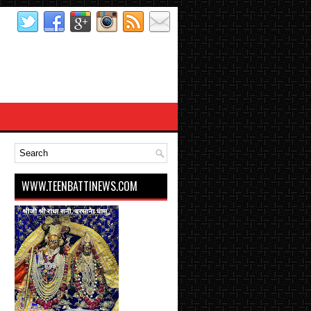
WWW.TEENBATTINEWS.COM