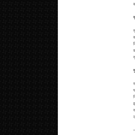
क
स
स
क
क
क
स
य
स
प
स
इ
स
उ