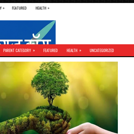
»
»
Y
FEATURED
HEALTH
»
»
PARENT CATEGORY
FEATURED
HEALTH
UNCATEGORIZED