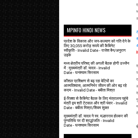
र
भ
अ
MPINFO HINDI NEWS
त
म
प्रदेश के विकास और जन-कल्याण को गति देने के
आ
लिए 30,055 करोड़ रूपये की कैबिनेट
स्वीकृति
- Invalid Date
- राजेश बैन/अनुराग
उइके
मध्य क्षेत्रीय परिषद् की अगली बैठक होगी उज्जैन
स
में : मुख्यमंत्री डॉ. यादव
- Invalid
Date
- घनश्याम सिरसाम
ज
र
कौशल प्रशिक्षण से बढ़ रहा बेटियों का
आत्मविश्वास, आत्मनिर्भर जीवन की ओर बढ़ रहे
अ
कदम
- Invalid Date
- बबीता मिश्रा
स
ई-रिक्शा से कैबिनेट बैठक के लिए मंत्रालय पहुंचे
ग
मंत्री द्वय श्री टेटवाल और श्री पंवार
- Invalid
न
Date
- बबीता मिश्रा/शिवम शुक्ल
न
मुख्यमंत्री डॉ. यादव ने स्व. मल्हारराव होल्कर की
पुण्यतिथि पर दी श्रद्धांजलि
- Invalid
Date
- घनश्याम सिरसाम
स