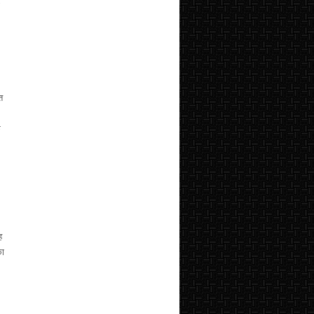
त
क
ह
का