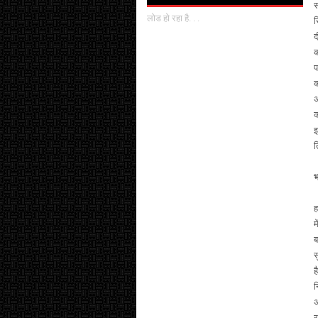
स
लोड हो रहा है. . .
स
द
क
प
क
अ
इ
त
भ
ह
म
ब
स
ह
न
अ
र