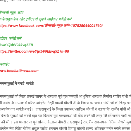
ीनबत्ती न्यूज़. कॉम
े फेसबुक पेज और ट्वीटर से जुड़ने लाईक / फॉलो करे
ttps://www.facebook.com/तीनबत्ती-न्यूज़-कॉम-107825044004760/
्वीटर फॉलो करें
@weYljxbV9kkvq5ZB
https://twitter.com/weYljxbV9kkvq5Z?s=08
ेबसाईट
www.teenbattinews.com
नएसयूआई ने मनाई जयंती
नएसयूआई की जिला इकाई सागर ने भारत के पूर्व प्रधानमंत्री आधुनिक भारत के निर्माता राजीव गांधी ज
ी जयंती के उपलक्ष में वरिष्ठ कांग्रेस नेत्री माधवी चौधरी जी के निवास पर राजीव गांधी जी की चित्र पर
ाल्यार्पण कर जयंती मनाई। एनएसयूआई के जिला उपाध्यक्ष आदित्य चौधरी ने बताया कि राजीव गांधी जी
े देश के युवाओं को सबसे बड़ा हक दिलाया युवा मतदाताओं की वोट करने की उम्र 18 वर्ष राजीव गांधी ज
े की थी । इस अवसर पर पूर्व सांसद नंदलाल चौधरी एनएसयूआई राष्ट्रीय समन्वयक नैतिक चौधरी युवा
ांग्रेस नेता रितेश रोहित अब्दुल जावेद अरमान चौधरी हिमांशु चौधरी आनंद अहिरवार मनीष नगेले समस्त