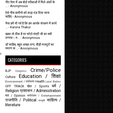
नीट पेपर में अब बोर्ड परीक्षाओं में मिले अंकों के
...
- Anonymous
ऐसे नीच कमीनो को कड़ा दंड दिया जाना
चाहिए
- Anonymous
भैया हमें भी गर्व है कि हम आपके संरक्षण में कार्य
...
- Karuna Thakur
ख़बर तो ठीक है पर फोटो मंत्री जी का क्यों
लगाया। म...
- Anonymous
डॉ साहिब, बहुत अच्छा लगा, बीड़ी मजदूरों का
स्मरण क...
- Anonymous
ष
CATEGORIES
Crime/Police
BJP
Congress
Education / शिक्षा
Culture
Health
Environment / पर्यावरण
Local Bodies
धर्म /
OFF TRACK
खेल / Sports
Religion
प्रशासन / Administration
मत / Opinion
मनोरंजन / Entertainment
राजनीति / Political
साहित्य /
संस्कृति
literature