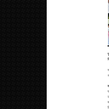
प
स
अ
श
प
उ
क
ह