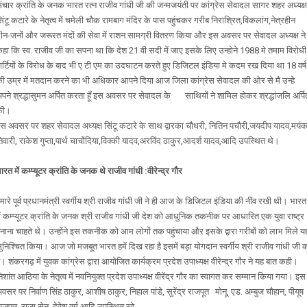
ंचार क्रांति के जनक भारत रत्न राजीव गांधी जी की जन्मजयंती पर कांग्रेस सेवादल सागर शहर अध्यक्ष
िंटू कटारे के नेतृत्व में चमेली चौक रामबाग मंदिर के पास पहुंचकर गरीब निराश्रित,विकलांग,नेत्रहीन
ीन-जनों और जरूरत मंदों की सेवा में राशन सामग्री वितरण किया और इस अवसर पर सेवादल अध्यक्ष ने
हा कि स्व. राजीव जी का सपना था कि देश 21 वी सदी में जाए इसके लिए उन्होने 1988 मे तमाम विरोधी
ार्टियों के विरोध के बाद भी ए टी एम का उदघाटन करते हुए डिजिटल इंडिया मे कदम रख दिया था 18 वर्ष
ी उम्र में मतदान करने का भी अधिकार आपने दिया आज जिला कांग्रेस सेवादल की ओर से मै उन्हे
पने श्रद्धासुमन अर्पित करता हूँ इस अवसर पर सेवादल के साथियों ने शामिल होकर श्रद्धांजलि अर्पि
की।
स अवसर पर शहर सेवादल अध्यक्ष सिंटू कटारे के साथ द्वारका चौधरी, नितिन पचौरी,जयदीप यादव,मयं
िवारी, राकेश गुप्ता,पार्थ चाचोंदिया,विक्की यादव,अरविंद ठाकुर,आदर्श यादव,आदि उपस्थित थे।
ारत में कम्प्यूटर क्रांति के जनक थे राजीव गांधी :वीरेन्द्र गौर
मारे पूर्व प्रधानमंत्री स्वर्गीय श्री राजीव गांधी जी ने ही आज के डिजिटल इंडिया की नींव रखी थी। भारत
ें कम्प्यूटर क्रांति के जनक श्री राजीव गांधी जी देश को आधुनिक तकनीक पर आधारित एक युवा राष्ट्र
नाना चाहते थे। उन्होंने इस तकनीक को आम लोगों तक पहुंचाया और इसके द्वारा गरीबों को लाभ मिले य
ुनिश्चित किया। आज जो मजबूत भारत हमें दिख रहा है इसमें बड़ा योगदान स्वर्गीय श्री राजीव गांधी जी 
ै। शंकरगढ़ में युवक कांग्रेस द्वारा आयोजित कार्यक्रम प्रदेश उपाध्यक्ष वीरेन्द्र गौर ने यह बात कही।
िशांत आठिया के नेतृत्व में नवनियुक्त प्रदेश उपाध्यक्ष वीरेंद्र गौर का स्वागत कर सम्मान किया गया। इस
वसर पर निर्वाण सिंह ठाकुर, आशीष ठाकुर, निहाल पांडे, सुरेंद्र राजपूत मोनू, एड. अम्बुज चौहान, पीयूष
ाजपूत, राजा सेन, देवेश वर्म आदि उपस्थित रहे