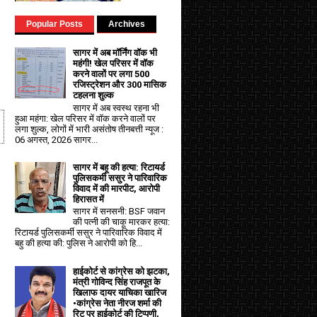
Popular Posts
Archives
सागर में अब मॉर्निंग वॉक भी
महंगी! खेल परिसर में वॉक
करने वालों पर लगा ₹500
रजिस्ट्रेशन और ₹300 मासिक
टहलना शुल्क
सागर में अब स्वस्थ रहना भी
हुआ महंगा: खेल परिसर में वॉक करने वालों पर
लगा शुल्क, लोगों में भारी असंतोष तीनबत्ती न्यूज :
06 अगस्त, 2026 सागर...
सागर में बहू की हत्या: रिटायर्ड
पुलिसकर्मी ससुर ने पारिवारिक
विवाद में की मारपीट, आरोपी
हिरासत में
सागर में सनसनी: BSF जवान
की पत्नी की चाकू मारकर हत्या:
रिटायर्ड पुलिसकर्मी ससुर ने पारिवारिक विवाद में
बहु की हत्या की: पुलिस ने आरोपी को हि...
हाईकोर्ट से कांग्रेस को झटका,
मंत्री गोविन्द सिंह राजपूत के
खिलाफ दायर याचिका खारिज
•कांग्रेस नेता नीरज शर्मा की
रिट पर हाईकोर्ट की टिप्पणी,