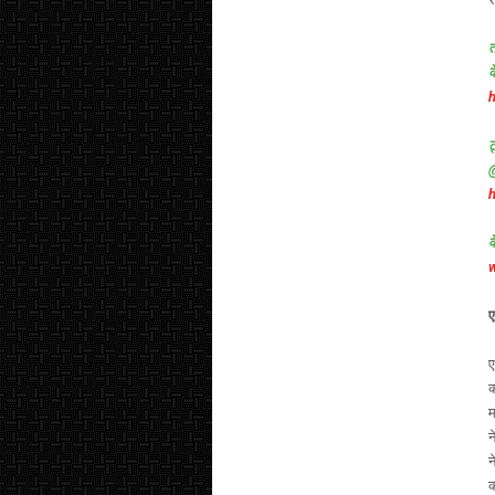
त
क
h
ट
व
ए
ए
क
म
न
न
क