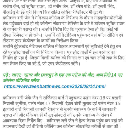
अवसर पर नगर निगम कमिश्नर श्री आरपी अहिरवार, बीएमसी अधीक्षक डा.
राजेश जैन, डॉ सुमित रावत, डॉ मनीष जैन, डॉ रमेश पांडे, डॉ एसपी सिंह,
पीआईयू के ईई श्री विजय सिंह सहित अधिकारी/डॉक्टर मौजूद थे।
कमिश्नर श्री जैन ने मेडिकल कॉलेज के निरीक्षण के दौरान माइक्रोबायोलॉजी
लैब पहुंचकर वहां हो रहे कोरोना संक्रमण टेस्टिंग के बारे में डॉक्टर सुमित रावत
से जानकारी प्राप्त की। उन्होंने निर्देश दिए कि प्रयास ऐसा हो कि, कोई भी
सैंपल रिजेक्ट न हो सके। उन्होंने ऑडिटोरियम पहुंचकर वहां फॉल सीलिंग एवं
सेंट्रल एयर कंडीशन के कार्यों का निरीक्षण किया।
उन्होंने बुंदेलखंड मेडिकल कॉलेज में बेहतर व्यवस्थायें एवं सुविधाएं देने हेतु बन
रहे प्राइवेट वार्डों का भी निरीक्षण किया। प्राइवेट वार्डों में इस प्रकार का
निर्माण हो रहा है, जिसमें किसी व्यक्ति को सिंगल रूम एवं चार लोगों तक के लिए
रूम तैयार किए जा रहे हैं, जो एयर कंडीशन्ड रहेंगे।
पढ़े : सागर: सागर और छत्तरपुर के एक एक मरीज की मौत, आज मिले 14 नए
कोरोना पॉजिटिव मरीज
https://www.teenbattinews.com/2020/08/14.html
कमिश्नर श्री जेके जैन ने सर्जिकल वार्ड में पहुंचकर पलंग नंबर-16 पर बसारी
निवासी सुनीता, पलंग नंबर-17 निवासी देवल चोरी गुलाब एवं पलंग नंबर-15
इतवारी वार्ड निवासी जानकी रैकवार से उनके स्वास्थ्य के बारे में जानकारी
प्राप्त की और मौके पर ही मौजूद डॉक्टरों को उनके स्वास्थ्य के संबंध में
आवश्यक दिशा निर्देश दिए। कमिश्नर श्री जैन ने हेल्प डेस्क पहुंच कर वहां की
व्यवस्थाएं देखी एवं वीडियो कॉलिंग कर कोरोना संक्रमित मरीजों से बात की।