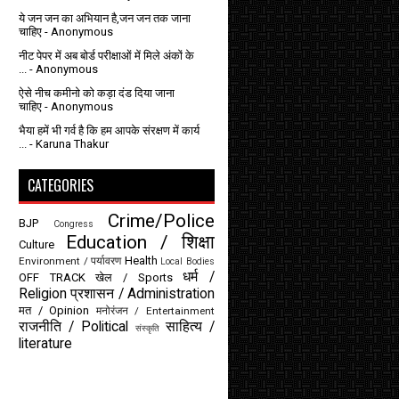
ये जन जन का अभियान है,जन जन तक जाना
चाहिए
- Anonymous
नीट पेपर में अब बोर्ड परीक्षाओं में मिले अंकों के
...
- Anonymous
ऐसे नीच कमीनो को कड़ा दंड दिया जाना
चाहिए
- Anonymous
भैया हमें भी गर्व है कि हम आपके संरक्षण में कार्य
...
- Karuna Thakur
CATEGORIES
Crime/Police
BJP
Congress
Education / शिक्षा
Culture
Health
Environment / पर्यावरण
Local Bodies
धर्म /
OFF TRACK
खेल / Sports
Religion
प्रशासन / Administration
मत / Opinion
मनोरंजन / Entertainment
राजनीति / Political
साहित्य /
संस्कृति
literature