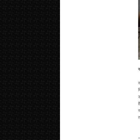
स
स
म
ड
ह
स
त