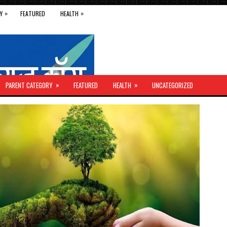
»
»
Y
FEATURED
HEALTH
»
»
PARENT CATEGORY
FEATURED
HEALTH
UNCATEGORIZED