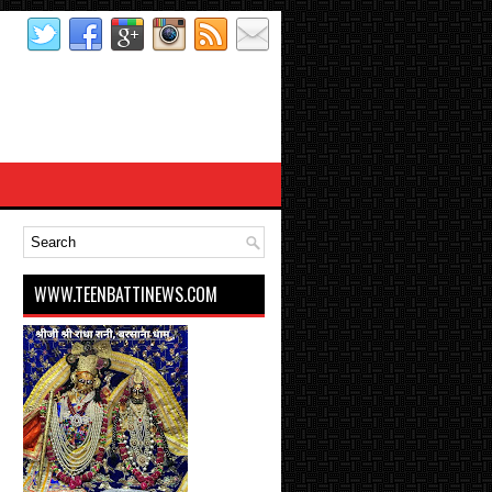
WWW.TEENBATTINEWS.COM