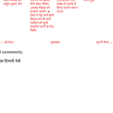
जिला अध्यक्ष बने
रोजगार के अवसर :
एग्रीकल्चर टेस्ट
मंथन हुआ
अंशुल कुमार सेन
गोरी शंकर बिसेन
परीक्षा में प्रदेश में
,अध्यक्ष पिछड़ा वर्ग
किया प्रथम स्थान
कल्याण आयोग ★
प्राप्त
जिले में पाई जाने वाली
पिछडा वर्ग की सभी
जातियों की सूची
संधारित करने के दिए
निर्देश
← नई पोस्ट
मुख्यपृष्ठ
पुरानी पोस्ट →
0 comments:
क टिप्पणी भेजें