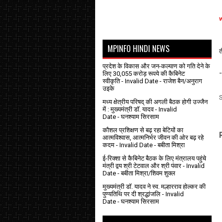
MPINFO HINDI NEWS
त
प्रदेश के विकास और जन-कल्याण को गति देने के
-
लिए 30,055 करोड़ रूपये की कैबिनेट
स्वीकृति
- Invalid Date
- राजेश बैन/अनुराग
उइके
मध्य क्षेत्रीय परिषद् की अगली बैठक होगी उज्जैन
में : मुख्यमंत्री डॉ. यादव
- Invalid
Date
- घनश्याम सिरसाम
कौशल प्रशिक्षण से बढ़ रहा बेटियों का
आत्मविश्वास, आत्मनिर्भर जीवन की ओर बढ़ रहे
कदम
- Invalid Date
- बबीता मिश्रा
ई-रिक्शा से कैबिनेट बैठक के लिए मंत्रालय पहुंचे
मंत्री द्वय श्री टेटवाल और श्री पंवार
- Invalid
Date
- बबीता मिश्रा/शिवम शुक्ल
मुख्यमंत्री डॉ. यादव ने स्व. मल्हारराव होल्कर की
पुण्यतिथि पर दी श्रद्धांजलि
- Invalid
Date
- घनश्याम सिरसाम