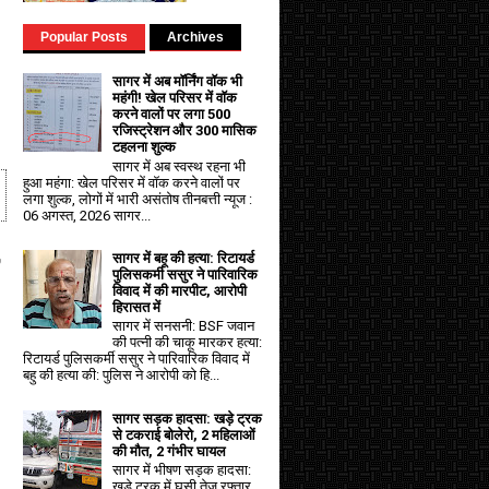
Popular Posts
Archives
सागर में अब मॉर्निंग वॉक भी
महंगी! खेल परिसर में वॉक
करने वालों पर लगा ₹500
रजिस्ट्रेशन और ₹300 मासिक
टहलना शुल्क
सागर में अब स्वस्थ रहना भी
हुआ महंगा: खेल परिसर में वॉक करने वालों पर
लगा शुल्क, लोगों में भारी असंतोष तीनबत्ती न्यूज :
06 अगस्त, 2026 सागर...
,
सागर में बहू की हत्या: रिटायर्ड
पुलिसकर्मी ससुर ने पारिवारिक
विवाद में की मारपीट, आरोपी
हिरासत में
सागर में सनसनी: BSF जवान
की पत्नी की चाकू मारकर हत्या:
रिटायर्ड पुलिसकर्मी ससुर ने पारिवारिक विवाद में
बहु की हत्या की: पुलिस ने आरोपी को हि...
सागर सड़क हादसा: खड़े ट्रक
से टकराई बोलेरो, 2 महिलाओं
की मौत, 2 गंभीर घायल
सागर में भीषण सड़क हादसा:
खड़े ट्रक में घुसी तेज रफ्तार