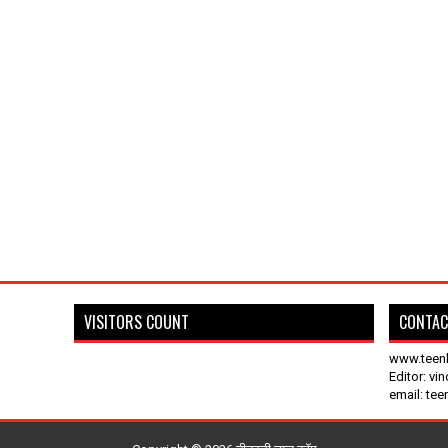
VISITORS COUNT
CONTAC
www.teen
Editor: vi
email: te