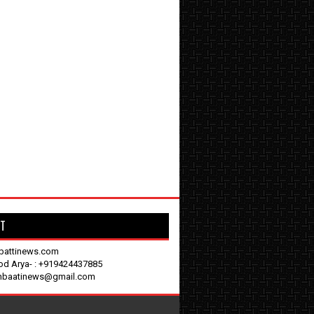
T
battinews.com
nod Arya- : +919424437885
enbaatinews@gmail.com