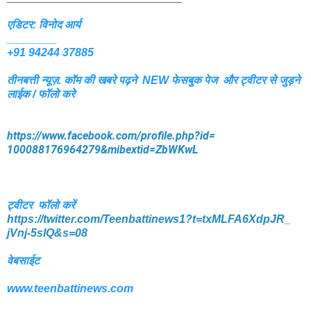
एडिटर: विनोद आर्य
________
+91 94244 37885
तीनबत्ती न्यूज़. कॉम की खबरे पढ़ने
NEW फेसबुक पेज और ट्वीटर से जुड़ने
लाईक / फॉलो करे
https://www.facebook.com/
profile.php?id=
100088176964279&mibextid=
ZbWKwL
ट्वीटर फॉलो करें
https://twitter.com/
Teenbattinews1?t=txMLFA6XdpJR_
jVnj-5sIQ&s=08
वेबसाईट
www.teenbattinews.com